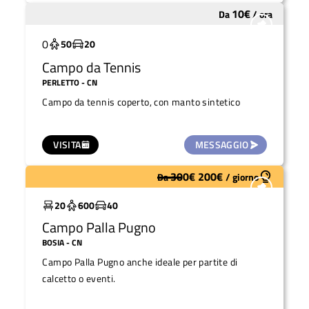
10
€
Da
/
ora
Da ristrutturare
0
50
20
Campo da Tennis
PERLETTO
- CN
Campo da tennis coperto, con manto sintetico
VISITA
MESSAGGIO
300
€
200
€
Da
/
giorno
Molto utilizzato
20
600
40
Campo Palla Pugno
BOSIA
- CN
Campo Palla Pugno anche ideale per partite di
calcetto o eventi.