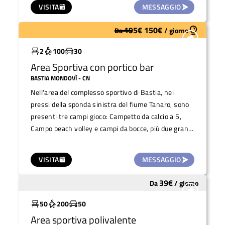
VISITA
MESSAGGIO
195
€
150
€
Da
/
giorno
Sottoutilizzato
2
100
30
Area Sportiva con portico bar
BASTIA MONDOVÌ
- CN
Nell'area del complesso sportivo di Bastia, nei
pressi della sponda sinistra del fiume Tanaro, sono
presenti tre campi gioco: Campetto da calcio a 5,
Campo beach volley e campi da bocce, più due grandi
aree gioco bimbi dotate di altalene, scivoli ed altri
giochi. Gran parte dell'area è su prato verde. A
VISITA
MESSAGGIO
disposizione anche tavoli pic nic in cemento con
panchine ed un'area coperta (ma non chiusa) al di
39
€
Da
/
giorno
Molto utilizzato
sotto del porticato del ristorante. Ideale per
organizzare feste per bambini o eventi sportivi. Lo
50
200
50
spazio è molto capiente ed isolata, con poco rischio
Area sportiva polivalente
di inquinamento acustico. Sono presenti i servizi