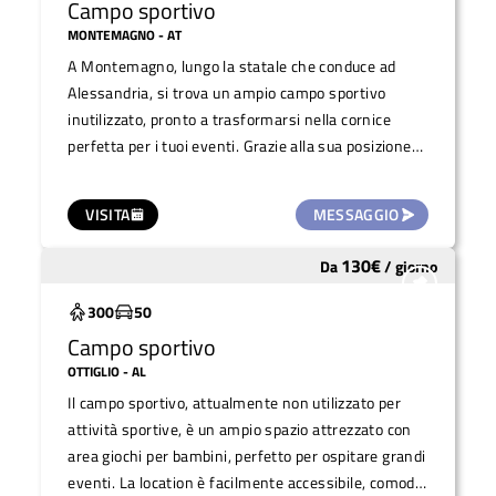
Campo sportivo
MONTEMAGNO
- AT
A Montemagno, lungo la statale che conduce ad
Alessandria, si trova un ampio campo sportivo
inutilizzato, pronto a trasformarsi nella cornice
perfetta per i tuoi eventi. Grazie alla sua posizione
strategica e alle sue dimensioni, il campo sportivo
rappresenta una soluzione ottimale per eventi che
VISITA
MESSAGGIO
richiedono spazio e visibilità.
130
€
Da
/
giorno
Sottoutilizzato
300
50
Campo sportivo
OTTIGLIO
- AL
Il campo sportivo, attualmente non utilizzato per
attività sportive, è un ampio spazio attrezzato con
area giochi per bambini, perfetto per ospitare grandi
eventi. La location è facilmente accessibile, comoda