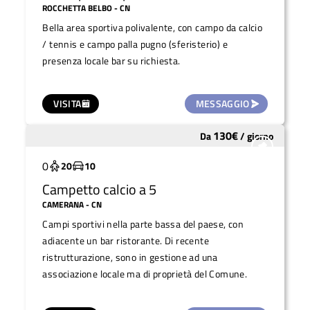
ROCCHETTA BELBO
- CN
igienici e l'intera area è all'esterno
Bella area sportiva polivalente, con campo da calcio
/ tennis e campo palla pugno (sferisterio) e
presenza locale bar su richiesta.
VISITA
MESSAGGIO
130
€
Da
/
giorno
Molto utilizzato
0
20
10
Campetto calcio a 5
CAMERANA
- CN
Campi sportivi nella parte bassa del paese, con
adiacente un bar ristorante. Di recente
ristrutturazione, sono in gestione ad una
associazione locale ma di proprietà del Comune.