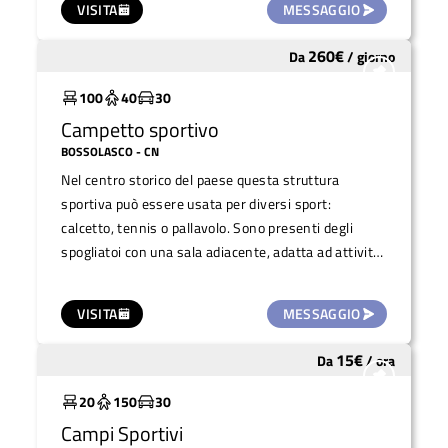
VISITA
MESSAGGIO
260
€
Da
/
giorno
Molto utilizzato
100
40
30
Campetto sportivo
BOSSOLASCO
- CN
Nel centro storico del paese questa struttura
sportiva può essere usata per diversi sport:
calcetto, tennis o pallavolo. Sono presenti degli
spogliatoi con una sala adiacente, adatta ad attività
come yoga o ginnastica. All'esterno il tetto degli
spogliatoi è un ampio terrazzo che affaccia sulle
VISITA
MESSAGGIO
colline. La struttura è moderna e viene usata
sporadicamente.
15
€
Da
/
ora
Molto utilizzato
20
150
30
Campi Sportivi