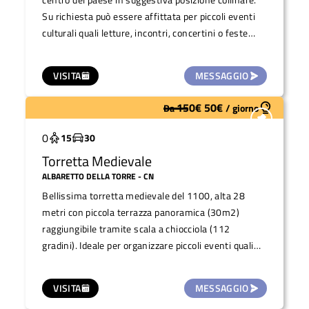
Su richiesta può essere affittata per piccoli eventi
culturali quali letture, incontri, concertini o feste
private.
VISITA
MESSAGGIO
150
€
50
€
Da
/
giorno
Molto utilizzato
0
15
30
Torretta Medievale
ALBARETTO DELLA TORRE
- CN
Bellissima torretta medievale del 1100, alta 28
metri con piccola terrazza panoramica (30m2)
raggiungibile tramite scala a chiocciola (112
gradini). Ideale per organizzare piccoli eventi quali
degustazioni di vini locali prodotti tipici, merende,
piccoli concertini e/o visite guidate (capienza di max
VISITA
MESSAGGIO
15 persone alla volta).