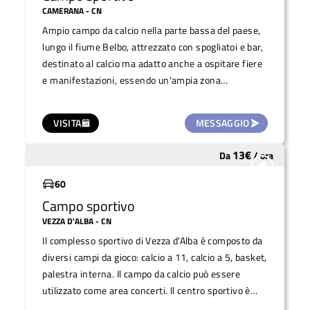
CAMERANA
- CN
Ampio campo da calcio nella parte bassa del paese,
lungo il fiume Belbo, attrezzato con spogliatoi e bar,
destinato al calcio ma adatto anche a ospitare fiere
e manifestazioni, essendo un'ampia zona
pianeggiante in un territorio collinare.
VISITA
MESSAGGIO
13
€
Da
/
ora
Molto utilizzato
60
Campo sportivo
VEZZA D'ALBA
- CN
Il complesso sportivo di Vezza d'Alba è composto da
diversi campi da gioco: calcio a 11, calcio a 5, basket,
palestra interna. Il campo da calcio può essere
utilizzato come area concerti. Il centro sportivo è
dotato di un bar e di una sala per feste