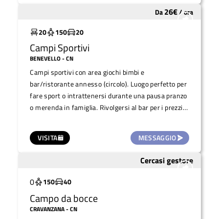
26
€
Da
/
ora
Molto utilizzato
20
150
20
Campi Sportivi
BENEVELLO
- CN
Campi sportivi con area giochi bimbi e
bar/ristorante annesso (circolo). Luogo perfetto per
fare sport o intrattenersi durante una pausa pranzo
o merenda in famiglia. Rivolgersi al bar per i prezzi
affitto campi.
VISITA
MESSAGGIO
Cercasi gestore
Da recuperare
0
150
40
Campo da bocce
CRAVANZANA
- CN