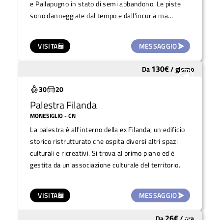
e Pallapugno in stato di semi abbandono. Le piste
sono danneggiate dal tempo e dall'incuria ma
comunque agibili. Tra di loro un prato verde ne
amplia la metratura. sono recitante e dotate di
VISITA
MESSAGGIO
panchine, i servizi igienici sono funzionanti poichè
l'adiacente campo da calcio è attualmente utilizzato
130
€
Da
/
giorno
Molto utilizzato
e curato dall'Associazione Sportiva Clavesana Calcio.
Servirebbero lavori di manutenzione straordinaria, e
30
20
l'amministrazione pubblica è disposta a dare in
Palestra Filanda
gestione pluriannuale l'area. Tuttavia per eventi di
MONESIGLIO
- CN
grossa portata l'area è agibile fin da subito.
La palestra è all'interno della ex Filanda, un edificio
storico ristrutturato che ospita diversi altri spazi
culturali e ricreativi. Si trova al primo piano ed è
gestita da un'associazione culturale del territorio.
VISITA
MESSAGGIO
26
€
Da
/
ora