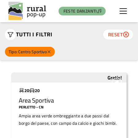
FESTE DANZANTI
TUTTI I FILTRI
RESET
Tipo: Centro Sportivo
Gratis!
Sottoutilizzato
20
20
Area Sportiva
PERLETTO
- CN
Ampia area verde ombreggiante a due passi dal
borgo del paese, con campo da calcio e giochi bimbi.