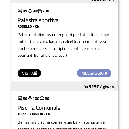
Molto utilizzato
99
99
200
Palestra sportiva
RODELLO
- CN
Palestra di dimensioni regolari per tutti i tipi di sport
indoor (pallavolo, basket, calcetto, etc) ma utilizzata
anche per diversi altri tipi di eventi (cene sociali,
eventi di beneficienza, ecc.)
VISITA
MESSAGGIO
325
€
Da
/
giorno
Molto utilizzato
50
100
50
Piscina Comunale
TORRE BORMIDA
- CN
Bellissima piscina con servizio bar/ristorante nel
centro del paese in suggestiva posizione collinare.