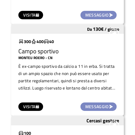
ai principali servizi e offre ampie possibilità di
parcheggio, rendendola ideale per manifestazioni di
VISITA
MESSAGGIO
vario genere. Un'area versatile che può essere
adattata per concerti, fiere, mercatini e altre
130
€
Da
/
giorno
Sottoutilizzato
iniziative all'aperto, in un ambiente spazioso e
funzionale.
300
400
40
Campo sportivo
MONTEU ROERO
- CN
È ex-campo sportivo da calcio a 11 in erba. Si tratta
di un ampio spazio che non può essere usato per
partite regolamentari, quindi si presta a diversi
utilizzi. Luogo riservato e lontano dal centro abitato.
Il prezzo è da stabilire in base all'evento
organizzato. Spazio preposto dal comune come
VISITA
MESSAGGIO
atterraggio elicottero di emergenza (elisoccorso).
Cercasi gestore
Da recuperare
100