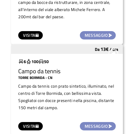
campo da bocce da ristrutturare, in zona centrale,
all'interno del viale alberato Michele Ferrero. A
200mt dal bar del paese.
VISITA
MESSAGGIO
13
€
Da
/
ora
Molto utilizzato
6
100
50
Campo da tennis
TORRE BORMIDA
- CN
Campo da tennis con prato sintetico, illuminato, nel
centro di Torre Bormida, con bellissima vista.
Spogliatoi con docce presenti nella piscina, distante
150 metri dal campo.
VISITA
MESSAGGIO