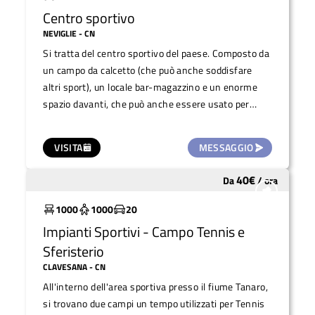
Centro sportivo
NEVIGLIE
- CN
Si tratta del centro sportivo del paese. Composto da
un campo da calcetto (che può anche soddisfare
altri sport), un locale bar-magazzino e un enorme
spazio davanti, che può anche essere usato per
concerti dal vivo. Cercasi gestore.
VISITA
MESSAGGIO
40
€
Da
/
ora
Da ristrutturare
1000
1000
20
Impianti Sportivi - Campo Tennis e
Sferisterio
CLAVESANA
- CN
All'interno dell'area sportiva presso il fiume Tanaro,
si trovano due campi un tempo utilizzati per Tennis