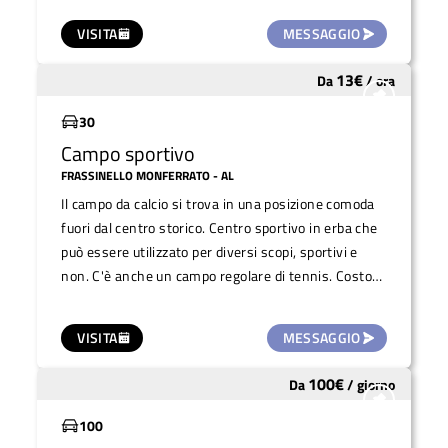
private/incontri.
VISITA
MESSAGGIO
13
€
Da
/
ora
Sottoutilizzato
30
Campo sportivo
FRASSINELLO MONFERRATO
- AL
Il campo da calcio si trova in una posizione comoda
fuori dal centro storico. Centro sportivo in erba che
può essere utilizzato per diversi scopi, sportivi e
non. C'è anche un campo regolare di tennis. Costo
da valutare in base
VISITA
MESSAGGIO
100
€
Da
/
giorno
Sottoutilizzato
100