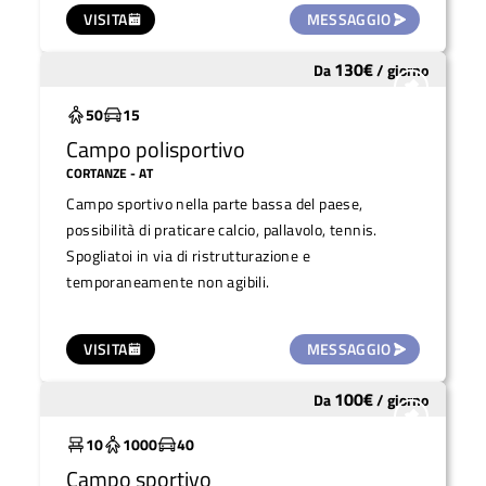
VISITA
MESSAGGIO
130
€
Da
/
giorno
Molto utilizzato
50
15
Campo polisportivo
CORTANZE
- AT
Campo sportivo nella parte bassa del paese,
possibilità di praticare calcio, pallavolo, tennis.
Spogliatoi in via di ristrutturazione e
temporaneamente non agibili.
VISITA
MESSAGGIO
100
€
Da
/
giorno
Molto utilizzato
10
1000
40
Campo sportivo