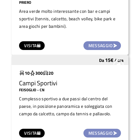
PRIERO
Area verde molto interessante con bar e campi
sportivi (tennis, calcetto, beach volley, bike park e
area giochi per bambini).
VISITA
MESSAGGIO
15
€
Da
/
ora
Sottoutilizzato
10
300
20
Campi Sportivi
FEISOGLIO
- CN
Complesso sportivo a due passi dal centro del
paese, in posizione panoramica e soleggiata con
campo da calcetto, campo da tennis e pallavolo.
VISITA
MESSAGGIO