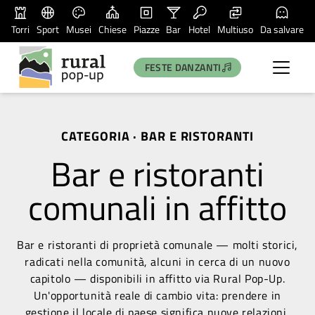
Torri
Sport
Musei
Chiese
Piazze
Bar
Hotel
Multiuso
Da salvare
FESTE DANZANTI
CATEGORIA · BAR E RISTORANTI
Bar e ristoranti
comunali in affitto
Bar e ristoranti di proprietà comunale — molti storici,
radicati nella comunità, alcuni in cerca di un nuovo
capitolo — disponibili in affitto via Rural Pop-Up.
Un'opportunità reale di cambio vita: prendere in
gestione il locale di paese significa nuove relazioni,