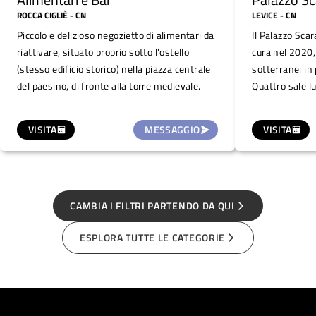
ROCCA CIGLIÈ
- CN
LEVICE
- CN
Piccolo e delizioso negozietto di alimentari da
Il Palazzo Sca
riattivare, situato proprio sotto l'ostello
cura nel 2020,
(stesso edificio storico) nella piazza centrale
sotterranei in 
del paesino, di fronte alla torre medievale.
Quattro sale l
di 20 m² e due
collegate da car
VISITA
MESSAGGIO
VISITA
sono disponibil
e medi eventi, l
riscaldare, son
primavera all'
fascino unico 
CAMBIA I FILTRI PARTENDO DA QUI
ESPLORA TUTTE LE CATEGORIE