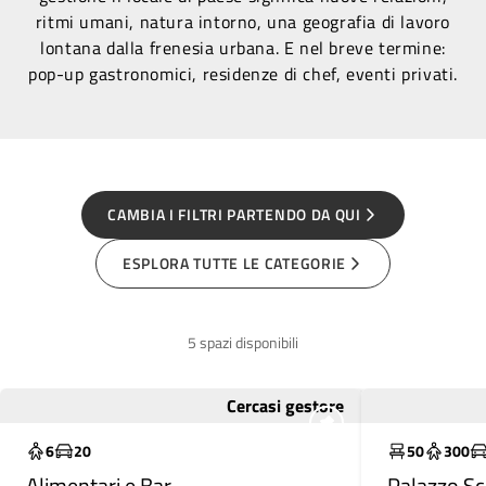
ritmi umani, natura intorno, una geografia di lavoro
lontana dalla frenesia urbana. E nel breve termine:
pop-up gastronomici, residenze di chef, eventi privati.
CAMBIA I FILTRI PARTENDO DA QUI
ESPLORA TUTTE LE CATEGORIE
5 spazi disponibili
Cercasi gestore
Da recuperare
Molto utili
6
20
50
300
Alimentari e Bar
Palazzo S