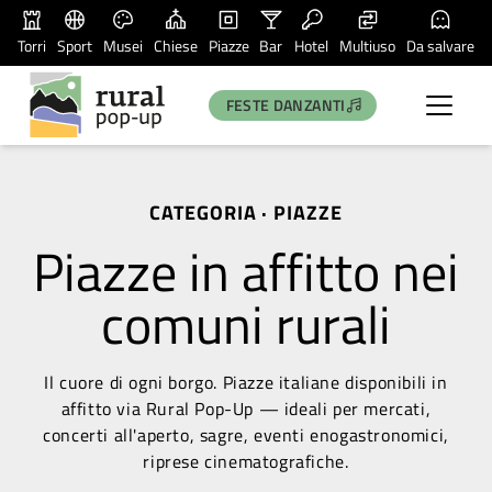
Torri
Sport
Musei
Chiese
Piazze
Bar
Hotel
Multiuso
Da salvare
FESTE DANZANTI
CATEGORIA · PIAZZE
Piazze in affitto nei
comuni rurali
Il cuore di ogni borgo. Piazze italiane disponibili in
affitto via Rural Pop-Up — ideali per mercati,
concerti all'aperto, sagre, eventi enogastronomici,
riprese cinematografiche.