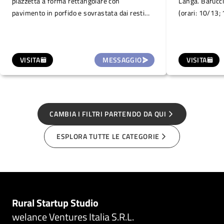
piazzetta a forma rettangolare con
Langa. Barucci
pavimento in porfido e sovrastata dai resti
(orari: 10/13;
del castello medievale, una porzione di mura e
alberi.
la sua torre a pianta circolare. La piazza
diventa quindi luogo ideale per incontri, piccoli
VISITA
MESSAGGIO
VISITA
eventi come concertini, proiezioni, congressi.
CAMBIA I FILTRI PARTENDO DA QUI
ESPLORA TUTTE LE CATEGORIE
Rural Startup Studio
welance Ventures Italia S.R.L.