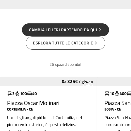
CAMBIA I FILTRI PARTENDO DA QUI
ESPLORA TUTTE LE CATEGORIE
26 spazi disponibili
325
€
Da
/
giorno
Molto utilizzato
Molto utili
3
100
40
10
400
Piazza Oscar Molinari
Piazza San
CORTEMILIA
- CN
BOSIA
- CN
Uno degli angoli più belli di Cortemilia, nel
Piazza San Naz
pieno centro storico, è questa deliziosa
panoramica mer