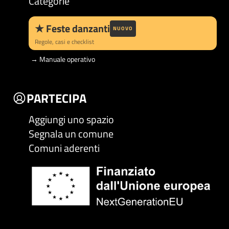
Categorie
★
Feste danzanti
NUOVO
Regole, casi e checklist
→
Manuale operativo
PARTECIPA
Aggiungi uno spazio
Segnala un comune
Comuni aderenti