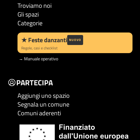
Troviamo noi
Gli spazi
Categorie
★
Feste danzanti
NUOVO
Regole, casi e checklist
→
Manuale operativo
PARTECIPA
Aggiungi uno spazio
Segnala un comune
Comuni aderenti