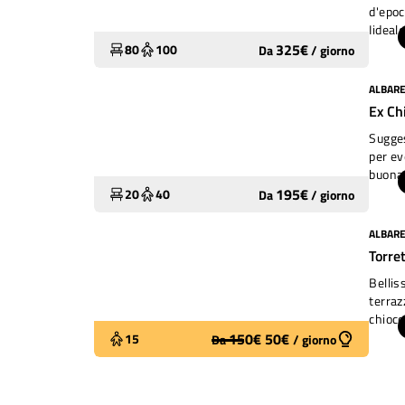
d'epoc
Iideal
325
€
80
100
Da
/
giorno
ALBARE
Molto utilizzato
Ex Ch
Sugges
per ev
buona 
195
€
20
40
Da
/
giorno
ALBARE
Molto utilizzato
Torre
Bellis
terraz
chiocc
degust
150
€
50
€
15
Da
/
giorno
concer
volta).