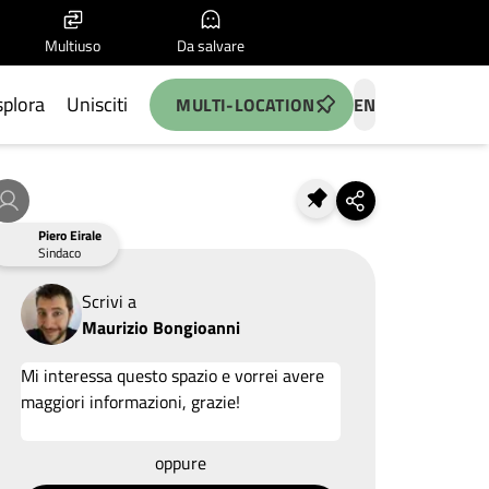
Multiuso
Da salvare
splora
Unisciti
MULTI-LOCATION
EN
Piero Eirale
Sindaco
Scrivi a
Maurizio Bongioanni
Allega un'idea
oppure