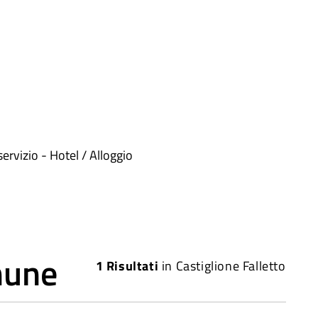
rvizio - Hotel / Alloggio
mune
1
Risultati
in
Castiglione Falletto