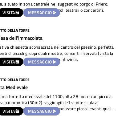
a, situato in zona centrale nel suggestivo borgo di Priero.
e per piccoli eventi come spettacoli teatrali o concertini.
VISITA
MESSAGGIO
TTO DELLA TORRE
iesa dell'immacolata
tiva chiesetta sconsacrata nel centro del paesino, perfetta
enti di piccoli gruppi quali mostre, concerti riservati (vista la
acustica) e degustazioni o presentazioni.
VISITA
MESSAGGIO
TTO DELLA TORRE
tta Medievale
sima torretta medievale del 1100, alta 28 metri con piccola
za panoramica (30m2) raggiungibile tramite scala a
iola (112 gradini). Ideale per organizzare piccoli eventi quali
VISITA
MESSAGGIO
azioni di vini locali prodotti tipici, merende, piccoli
tini e/o visite guidate (capienza di max 15 persone alla