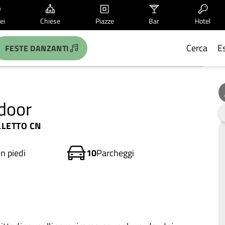
ei
Chiese
Piazze
Bar
Hotel
Cerca
E
FESTE DANZANTI
tdoor
LLETTO CN
in piedi
10
Parcheggi