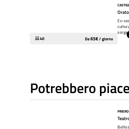
CASTIG
Molto utilizzato
Orato
Ex-sed
cultur
sorge 
castel
65
€
40
Da
/
giorno
natura
Potrebbero piace
PRIERO
Molto utilizzato
Teatr
Bellis