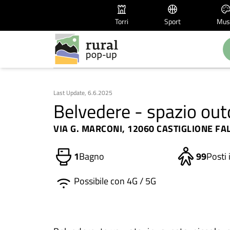
Torri
Sport
Mus
Last Update, 6.6.2025
Belvedere - spazio ou
VIA G. MARCONI, 12060 CASTIGLIONE FA
1
Bagno
99
Posti 
Possibile con 4G / 5G