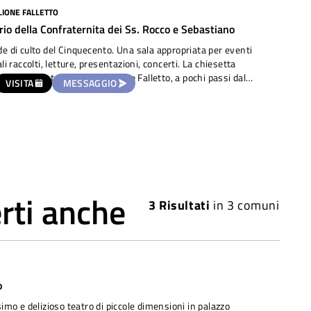
LIONE FALLETTO
rio della Confraternita dei Ss. Rocco e Sebastiano
e di culto del Cinquecento. Una sala appropriata per eventi
ali raccolti, letture, presentazioni, concerti. La chiesetta
nel centro storico di Castiglione Falletto, a pochi passi dal
VISITA
MESSAGGIO
lo e dal palazzo municipale. Il costo è da valutare in base alla
 dell'evento.
rti anche
3
Risultati
in
3 comuni
o
simo e delizioso teatro di piccole dimensioni in palazzo