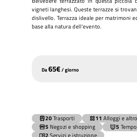
Belvedere terrazzato in questa piccola 
vigneti langhesi. Queste terrazze si trovan
dislivello. Terrazza ideale per matrimoni ed
base alla natura dell'evento.
65
€
Da
/
giorno
+
−
20
Trasporti
11
Alloggi e altr
5
Negozi e shopping
5
Tempo 
2
Servizi e istruzione