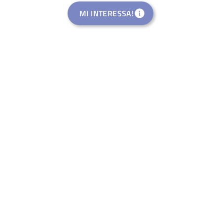
MI INTERESSA!
Rural Startup Studio
welance Ventures Italia S.R.L.
Eventi di Riattivazione
Rural Pop-Up Events APS