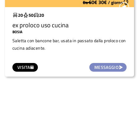
60
€
30
€
Da
/
giorno
Molto utilizzato
20
50
20
ex proloco uso cucina
BOSIA
Saletta con bancone bar, usata in passato dalla proloco con
cucina adiacente.
VISITA
MESSAGGIO