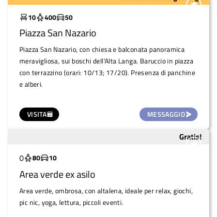
Molto utilizzato
10
400
50
Piazza San Nazario
Piazza San Nazario, con chiesa e balconata panoramica
meravigliosa, sui boschi dell'Alta Langa. Baruccio in piazza
con terrazzino (orari: 10/13; 17/20). Presenza di panchine
e alberi.
VISITA
MESSAGGIO
Gratis!
Sottoutilizzato
0
80
10
Area verde ex asilo
Area verde, ombrosa, con altalena, ideale per relax, giochi,
pic nic, yoga, lettura, piccoli eventi.