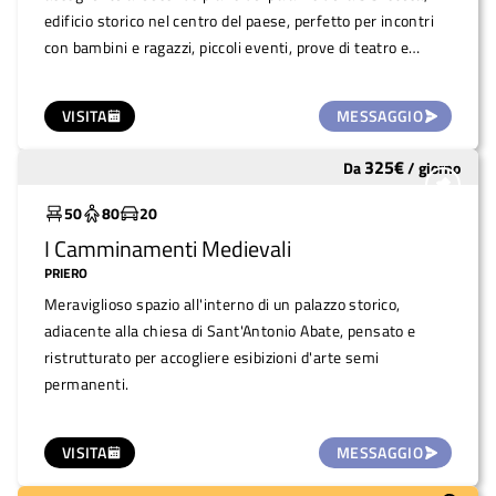
edificio storico nel centro del paese, perfetto per incontri
con bambini e ragazzi, piccoli eventi, prove di teatro e
letture.
VISITA
MESSAGGIO
325
€
Da
/
giorno
In costruzione
50
80
20
I Camminamenti Medievali
PRIERO
Meraviglioso spazio all'interno di un palazzo storico,
adiacente alla chiesa di Sant'Antonio Abate, pensato e
ristrutturato per accogliere esibizioni d'arte semi
permanenti.
VISITA
MESSAGGIO