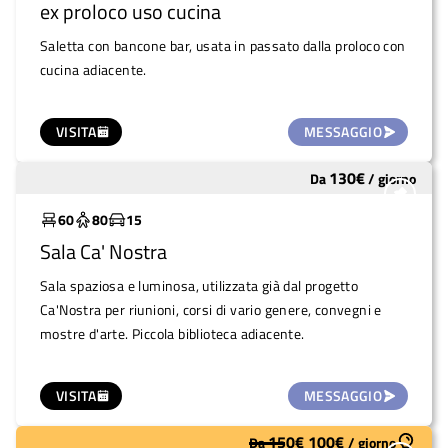
ex proloco uso cucina
Saletta con bancone bar, usata in passato dalla proloco con
cucina adiacente.
VISITA
MESSAGGIO
130
€
Da
/
giorno
Molto utilizzato
60
80
15
Sala Ca' Nostra
Sala spaziosa e luminosa, utilizzata già dal progetto
Ca'Nostra per riunioni, corsi di vario genere, convegni e
mostre d'arte. Piccola biblioteca adiacente.
VISITA
MESSAGGIO
150
€
100
€
Da
/
giorno