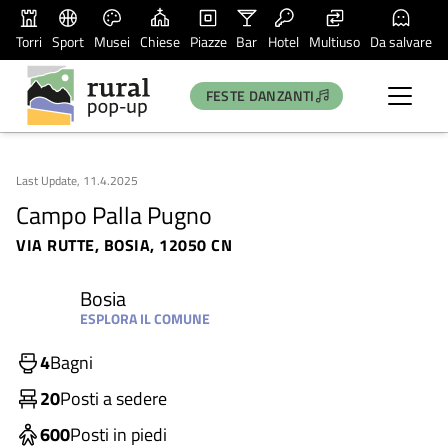
Torri
Sport
Musei
Chiese
Piazze
Bar
Hotel
Multiuso
Da salvare
FESTE DANZANTI
Last Update, 11.4.2025
Campo Palla Pugno
VIA RUTTE, BOSIA, 12050 CN
Bosia
ESPLORA IL COMUNE
4
Bagni
20
Posti a sedere
600
Posti in piedi