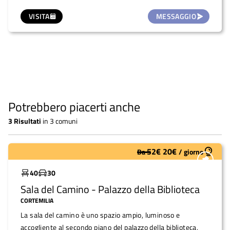
VISITA
MESSAGGIO
Potrebbero piacerti anche
3
Risultati
in
3 comuni
52
€
20
€
Da
/
giorno
Molto utilizzato
40
30
Sala del Camino - Palazzo della Biblioteca
CORTEMILIA
La sala del camino è uno spazio ampio, luminoso e
accogliente al secondo piano del palazzo della biblioteca,