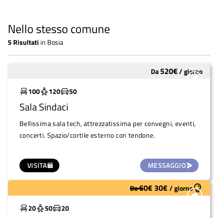
Nello stesso comune
5
Risultati
in
Bosia
520
€
Da
/
giorno
Molto utilizzato
100
120
50
Sala Sindaci
Bellissima sala tech, attrezzatissima per convegni, eventi,
concerti. Spazio/cortile esterno con tendone.
VISITA
MESSAGGIO
60
€
30
€
Da
/
giorno
Molto utilizzato
20
50
20