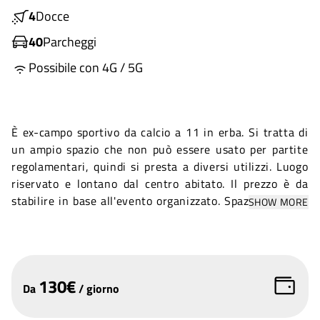
4
Docce
40
Parcheggi
Possibile con 4G / 5G
È ex-campo sportivo da calcio a 11 in erba. Si tratta di
un ampio spazio che non può essere usato per partite
regolamentari, quindi si presta a diversi utilizzi. Luogo
riservato e lontano dal centro abitato. Il prezzo è da
stabilire in base all'evento organizzato. Spazio preposto
SHOW MORE
dal comune come atterraggio elicottero di emergenza
(elisoccorso).
130
€
Da
/
giorno