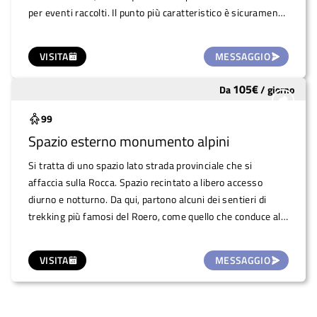
per eventi raccolti. Il punto più caratteristico è sicuramente
il grosso porticato (c'è anche una fontanella) che può
servire come copertura in caso di maltempo. La vicinanza
VISITA
MESSAGGIO
alla strada provinciale può necessitare di dover chiudere la
piazza.
105
€
Da
/
giorno
Sottoutilizzato
99
Spazio esterno monumento alpini
Si tratta di uno spazio lato strada provinciale che si
affaccia sulla Rocca. Spazio recintato a libero accesso
diurno e notturno. Da qui, partono alcuni dei sentieri di
trekking più famosi del Roero, come quello che conduce alla
fossa dei cinghiali. Vi sono una serie di tavoli e panche in
pietra. Possibilità di uso esclusivo con taraffario da
VISITA
MESSAGGIO
concordare in base all'evento (e che verrà devoluto
all'associazione locale degli alpini).