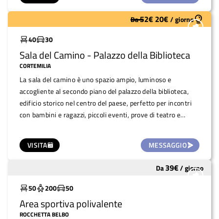
52
€
20
€
Da
/
giorno
Molto utilizzato
40
30
Sala del Camino - Palazzo della Biblioteca
CORTEMILIA
La sala del camino è uno spazio ampio, luminoso e
accogliente al secondo piano del palazzo della biblioteca,
edificio storico nel centro del paese, perfetto per incontri
con bambini e ragazzi, piccoli eventi, prove di teatro e
letture.
VISITA
MESSAGGIO
39
€
Da
/
giorno
Molto utilizzato
50
200
50
Area sportiva polivalente
ROCCHETTA BELBO