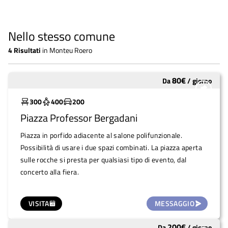
Nello stesso comune
4
Risultati
in
Monteu Roero
80
€
Da
/
giorno
Molto utilizzato
300
400
200
Piazza Professor Bergadani
Piazza in porfido adiacente al salone polifunzionale.
Possibilità di usare i due spazi combinati. La piazza aperta
sulle rocche si presta per qualsiasi tipo di evento, dal
concerto alla fiera.
VISITA
MESSAGGIO
200
€
Da
/
giorno