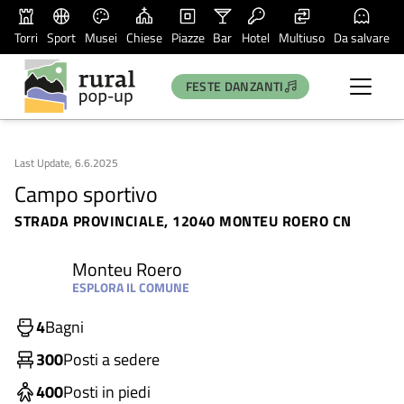
Torri
Sport
Musei
Chiese
Piazze
Bar
Hotel
Multiuso
Da salvare
FESTE DANZANTI
Last Update, 6.6.2025
Campo sportivo
STRADA PROVINCIALE, 12040 MONTEU ROERO CN
Monteu Roero
ESPLORA IL COMUNE
4
Bagni
300
Posti a sedere
400
Posti in piedi