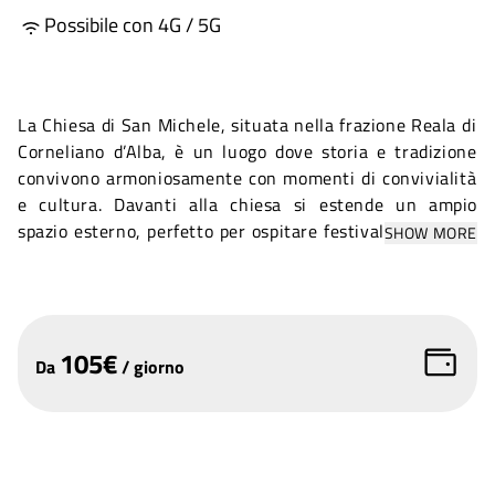
Possibile con 4G / 5G
La Chiesa di San Michele, situata nella frazione Reala di
Corneliano d’Alba, è un luogo dove storia e tradizione
convivono armoniosamente con momenti di convivialità
e cultura. Davanti alla chiesa si estende un ampio
spazio esterno, perfetto per ospitare festival, concerti e
SHOW MORE
rappresentazioni teatrali. Grazie alla sua versatilità,
l'area si presta anche all’allestimento di banchetti per
eventi privati o pubblici, offrendo una cornice unica e
accogliente. A completare l’offerta, un’area picnic e un
105
€
parco giochi per bambini rendono questo spazio ideale
Da
/
giorno
per famiglie, unendo svago e cultura in un’unica
location immersa nel verde.