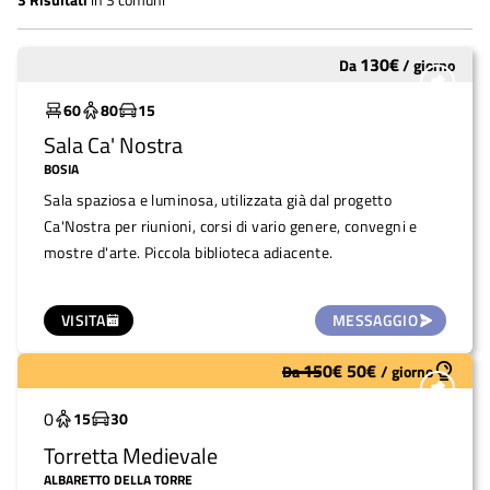
130
€
Da
/
giorno
Molto utilizzato
60
80
15
Sala Ca' Nostra
BOSIA
Sala spaziosa e luminosa, utilizzata già dal progetto
Ca'Nostra per riunioni, corsi di vario genere, convegni e
mostre d'arte. Piccola biblioteca adiacente.
VISITA
MESSAGGIO
150
€
50
€
Da
/
giorno
Molto utilizzato
0
15
30
Torretta Medievale
ALBARETTO DELLA TORRE