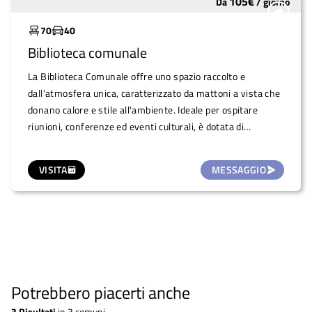
105
€
Da
/
giorno
Sottoutilizzato
questo spazio esterno, dove il fascino del passato si fonde
con la tranquillità del presente.
70
40
Biblioteca comunale
La Biblioteca Comunale offre uno spazio raccolto e
dall'atmosfera unica, caratterizzato da mattoni a vista che
donano calore e stile all'ambiente. Ideale per ospitare
riunioni, conferenze ed eventi culturali, è dotata di
proiettore e impianto audio per garantire un'esperienza
moderna e funzionale. Un luogo confortevole e versatile,
VISITA
MESSAGGIO
perfetto per dare vita ai vostri eventi in un contesto
accogliente e suggestivo.
Potrebbero piacerti anche
3
Risultati
in
3 comuni