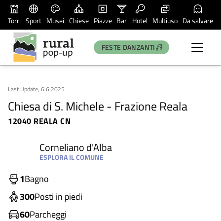
Torri
Sport
Musei
Chiese
Piazze
Bar
Hotel
Multiuso
Da salvare
FESTE DANZANTI
Last Update, 6.6.2025
Chiesa di S. Michele - Frazione Reala
12040 REALA CN
Corneliano d'Alba
ESPLORA IL COMUNE
1
Bagno
300
Posti in piedi
60
Parcheggi