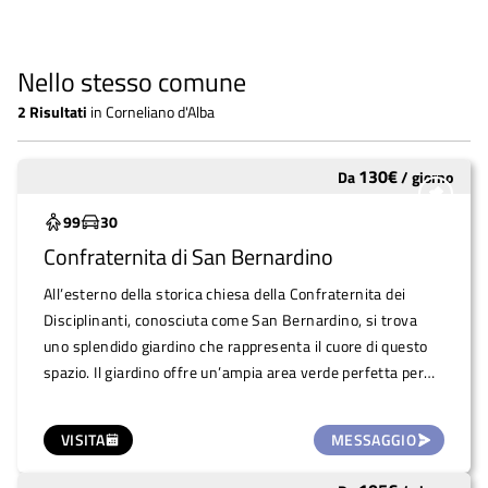
Nello stesso comune
2
Risultati
in
Corneliano d'Alba
130
€
Da
/
giorno
Sottoutilizzato
99
30
Confraternita di San Bernardino
All’esterno della storica chiesa della Confraternita dei
Disciplinanti, conosciuta come San Bernardino, si trova
uno splendido giardino che rappresenta il cuore di questo
spazio. Il giardino offre un’ampia area verde perfetta per
ospitare eventi all’aperto, come cerimonie, presentazioni
culturali, o momenti di relax in un’atmosfera unica. Le
VISITA
MESSAGGIO
facciate storiche dell’edificio, insieme al campanile
ricostruito nel 1802, fungono da suggestivo sfondo per