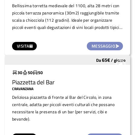
Bellissima torretta medievale del 1100, alta 28 metri con
piccola terrazza panoramica (30m2) raggiungibile tramite
scala a chiocciola (112 gradini). Ideale per organizzare
piccoli eventi quali degustazioni di vini locali prodotti tipici,
merende, piccoli concertini e/o visite guidate (capienza di
max 15 persone alla volta).
VISITA
MESSAGGIO
65
€
Da
/
giorno
Molto utilizzato
30
50
50
Piazzetta del Bar
CRAVANZANA
Deliziosa piazzetta di fronte al Bar del Circolo, in zona
centrale, adatta per piccoli eventi culturali che possano
necessitare la presenza di un bar (per servizi, cibi e
bevande).