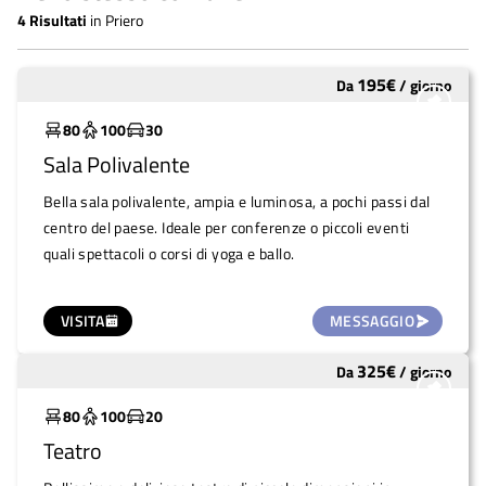
4
Risultati
in
Priero
195
€
Da
/
giorno
Molto utilizzato
80
100
30
Sala Polivalente
Bella sala polivalente, ampia e luminosa, a pochi passi dal
centro del paese. Ideale per conferenze o piccoli eventi
quali spettacoli o corsi di yoga e ballo.
VISITA
MESSAGGIO
325
€
Da
/
giorno
Molto utilizzato
80
100
20
Teatro