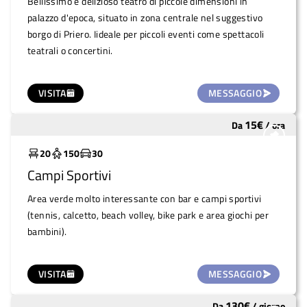
Bellissimo e delizioso teatro di piccole dimensioni in
palazzo d'epoca, situato in zona centrale nel suggestivo
borgo di Priero. Iideale per piccoli eventi come spettacoli
teatrali o concertini.
VISITA
MESSAGGIO
15
€
Da
/
ora
Molto utilizzato
20
150
30
Campi Sportivi
Area verde molto interessante con bar e campi sportivi
(tennis, calcetto, beach volley, bike park e area giochi per
bambini).
VISITA
MESSAGGIO
130
€
Da
/
giorno