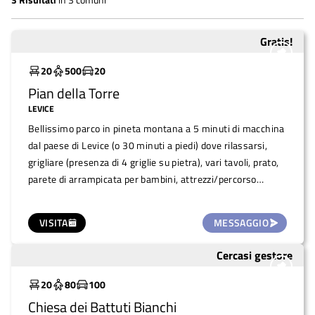
Gratis!
Molto utilizzato
20
500
20
Pian della Torre
LEVICE
Bellissimo parco in pineta montana a 5 minuti di macchina
dal paese di Levice (o 30 minuti a piedi) dove rilassarsi,
grigliare (presenza di 4 griglie su pietra), vari tavoli, prato,
parete di arrampicata per bambini, attrezzi/percorso
sportivo.
VISITA
MESSAGGIO
Cercasi gestore
Molto utilizzato
20
80
100
Chiesa dei Battuti Bianchi