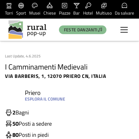
Torri
Sport
Musei
Chiese
Piazze
Bar
Hotel
Multiuso
Da salvare
FESTE DANZANTI
Last Update, 4.6.2025
I Camminamenti Medievali
VIA BARBERIS, 1, 12070 PRIERO CN, ITALIA
Priero
ESPLORA IL COMUNE
2
Bagni
50
Posti a sedere
80
Posti in piedi