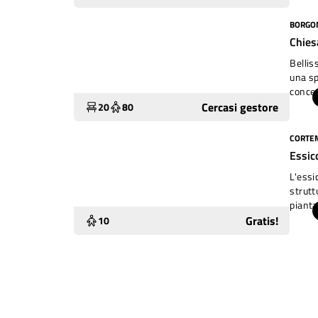
giochi
BORGO
Molto utilizzato
Chies
Bellis
una sp
concert
Cercasi gestore
20
80
CORTEM
Sottoutilizzato
Essic
L'essi
strutt
pianta
centro
Gratis!
10
passag
giorna
utiliz
lettur