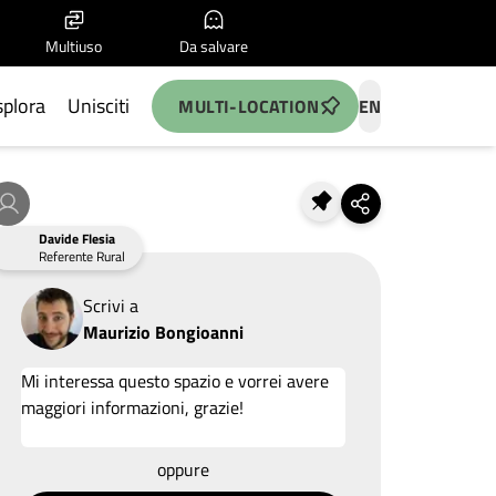
Multiuso
Da salvare
splora
Unisciti
MULTI-LOCATION
EN
Davide Flesia
Referente Rural
Scrivi a
Maurizio Bongioanni
Allega un'idea
oppure