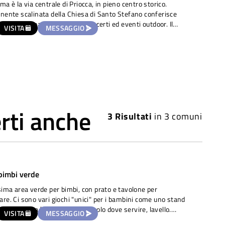
ma è la via centrale di Priocca, in pieno centro storico.
nente scalinata della Chiesa di Santo Stefano conferisce
sità allo spazio. Ideale per concerti ed eventi outdoor. Il
VISITA
MESSAGGIO
dell'affitto sarà valutato in base al tipo di evento.
rti anche
3
Risultati
in
3 comuni
bimbi verde
sima area verde per bimbi, con prato e tavolone per
re. Ci sono vari giochi "unici" per i bambini come uno stand
ra con cucina (pentolini vari, tavolo dove servire, lavello.
VISITA
MESSAGGIO
del mercato con le scatole della frutta), scivolo, pertica,