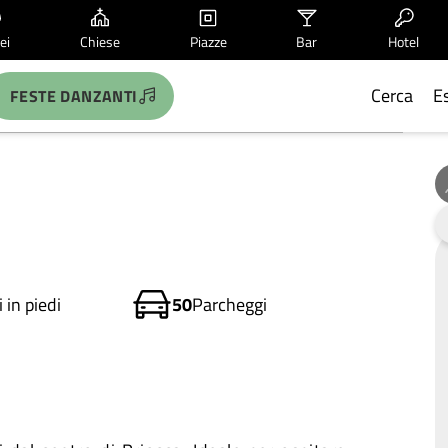
ei
Chiese
Piazze
Bar
Hotel
Cerca
E
FESTE DANZANTI
 in piedi
50
Parcheggi