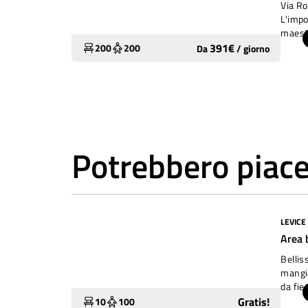
Via Ro
L'impo
maesto
costo 
391
€
200
200
Da
/
giorno
Potrebbero piace
LEVICE
Molto utilizzato
Area 
Bellis
mangia
da fie
Stand 
Gratis!
10
100