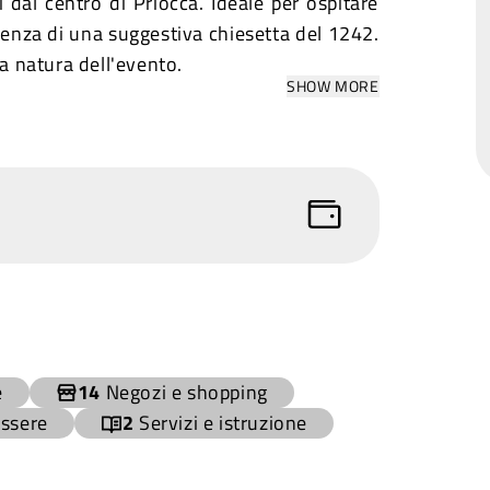
 dal centro di Priocca. Ideale per ospitare
esenza di una suggestiva chiesetta del 1242.
la natura dell'evento.
SHOW MORE
e
14
Negozi e shopping
essere
2
Servizi e istruzione