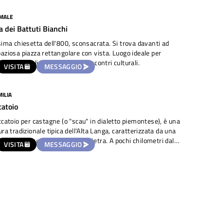
 in legno.
MALE
a dei Battuti Bianchi
sima chiesetta dell'800, sconsacrata. Si trova davanti ad
aziosa piazza rettangolare con vista. Luogo ideale per
i, spettacoli teatrali, letture, incontri culturali.
VISITA
MESSAGGIO
ILIA
catoio
ccatoio per castagne (o "scau" in dialetto piemontese), è una
ura tradizionale tipica dell'Alta Langa, caratterizzata da una
 circolare e un tetto conico in pietra. A pochi chilometri dal
VISITA
MESSAGGIO
 di Cortemilia (ma raggiungibile anche a piedi con bella
giata tra le colline) durante l’anno, lo spazio ospita
te tematiche, eventi e momenti di convivialità. Può essere
zato su richiesta per organizzare piccoli incontri/eventi come
e, concertini, merende o come tappa per escursioni.