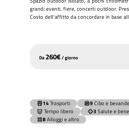
Spazio outdoor isolato, a pochi chilometri
grandi eventi, fiere, concerti outdoor. Pr
Costo dell'affitto da concordare in base al
260
€
Da
/
giorno
+
−
14
Trasporti
9
Cibo e bevand
Tempo libero
3
Salute e ben
8
Alloggi e altro