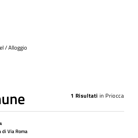
el / Alloggio
mune
1
Risultati
in
Priocca
A
a di Via Roma