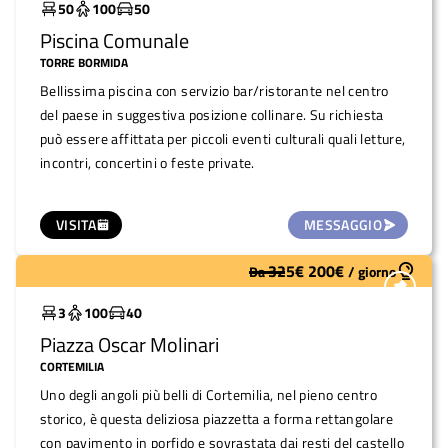
50
100
50
Piscina Comunale
TORRE BORMIDA
Bellissima piscina con servizio bar/ristorante nel centro
del paese in suggestiva posizione collinare. Su richiesta
può essere affittata per piccoli eventi culturali quali letture,
incontri, concertini o feste private.
VISITA
MESSAGGIO
325
€
200
€
Da
/
giorno
Molto utilizzato
3
100
40
Piazza Oscar Molinari
CORTEMILIA
Uno degli angoli più belli di Cortemilia, nel pieno centro
storico, è questa deliziosa piazzetta a forma rettangolare
con pavimento in porfido e sovrastata dai resti del castello