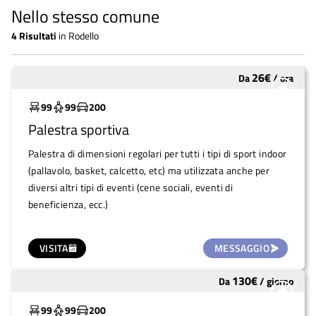
Nello stesso comune
4
Risultati
in
Rodello
26
€
Da
/
ora
Molto utilizzato
99
99
200
Palestra sportiva
Palestra di dimensioni regolari per tutti i tipi di sport indoor
(pallavolo, basket, calcetto, etc) ma utilizzata anche per
diversi altri tipi di eventi (cene sociali, eventi di
beneficienza, ecc.)
VISITA
MESSAGGIO
130
€
Da
/
giorno
Molto utilizzato
99
99
200