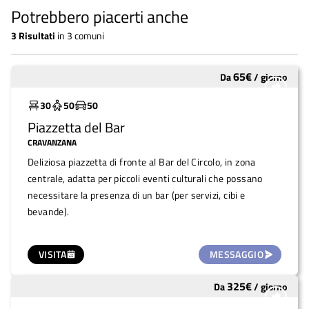
Potrebbero piacerti anche
3
Risultati
in
3 comuni
65
€
Da
/
giorno
Molto utilizzato
30
50
50
Piazzetta del Bar
CRAVANZANA
Deliziosa piazzetta di fronte al Bar del Circolo, in zona
centrale, adatta per piccoli eventi culturali che possano
necessitare la presenza di un bar (per servizi, cibi e
bevande).
VISITA
MESSAGGIO
325
€
Da
/
giorno
Molto utilizzato