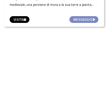
medievale, una porzione di mura e la sua torre a pianta
circolare. La piazza diventa quindi luogo ideale per incontri,
piccoli eventi come concertini, proiezioni, congressi.
VISITA
MESSAGGIO