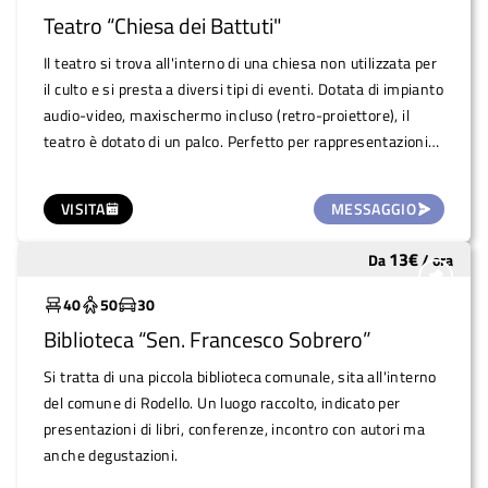
Teatro “Chiesa dei Battuti"
Il teatro si trova all'interno di una chiesa non utilizzata per
il culto e si presta a diversi tipi di eventi. Dotata di impianto
audio-video, maxischermo incluso (retro-proiettore), il
teatro è dotato di un palco. Perfetto per rappresentazioni
teatrali ma anche per proiezioni, per ospitare conferenze,
mostre d'arte, laboratori e qualunque tipo di evento al
VISITA
MESSAGGIO
chiuso.
13
€
Da
/
ora
Sottoutilizzato
40
50
30
Biblioteca “Sen. Francesco Sobrero”
Si tratta di una piccola biblioteca comunale, sita all'interno
del comune di Rodello. Un luogo raccolto, indicato per
presentazioni di libri, conferenze, incontro con autori ma
anche degustazioni.