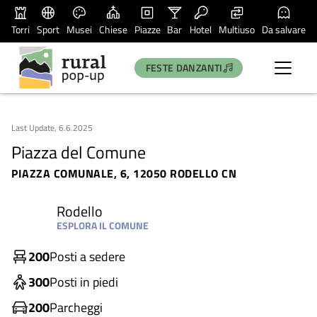
Torri
Sport
Musei
Chiese
Piazze
Bar
Hotel
Multiuso
Da salvare
FESTE DANZANTI
Last Update, 6.6.2025
Piazza del Comune
PIAZZA COMUNALE, 6, 12050 RODELLO CN
Rodello
ESPLORA IL COMUNE
200
Posti a sedere
300
Posti in piedi
200
Parcheggi