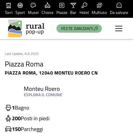
Torri
Sport
Musei
Chiese
Piazze
Bar
Hotel
Multiuso
Da salvare
FESTE DANZANTI
Last Update, 6.6.2025
Piazza Roma
PIAZZA ROMA, 12040 MONTEU ROERO CN
Monteu Roero
ESPLORA IL COMUNE
1
Bagno
200
Posti in piedi
150
Parcheggi