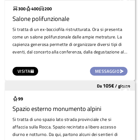
300
400
200
Salone polifunzionale
Si tratta di un ex-bocciofila ristrutturata. Ora si presenta
come un salone polifunzionale dalle ampie metrature. La
capienza generosa permette di organizzare diversi tipi di
eventi, dal concerto alla conferenza, dalla degustazione alla
festa. Alla sala, che misura circa 230 mq, si aggiunge una
sala adiacente più piccola di 60 mq, dove si trova anche un
VISITA
MESSAGGIO
frigo per conservare i cibi.
105
€
Da
/
giorno
Sottoutilizzato
99
Spazio esterno monumento alpini
Si tratta di uno spazio lato strada provinciale che si
affaccia sulla Rocca. Spazio recintato a libero accesso
diurno e notturno. Da qui, partono alcuni dei sentieri di