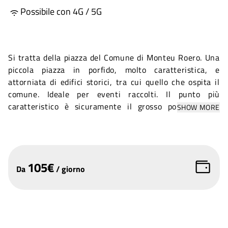
Possibile con 4G / 5G
Si tratta della piazza del Comune di Monteu Roero. Una
piccola piazza in porfido, molto caratteristica, e
attorniata di edifici storici, tra cui quello che ospita il
comune. Ideale per eventi raccolti. Il punto più
caratteristico è sicuramente il grosso porticato (c'è
SHOW MORE
anche una fontanella) che può servire come copertura in
caso di maltempo. La vicinanza alla strada provinciale
può necessitare di dover chiudere la piazza.
105
€
Da
/
giorno