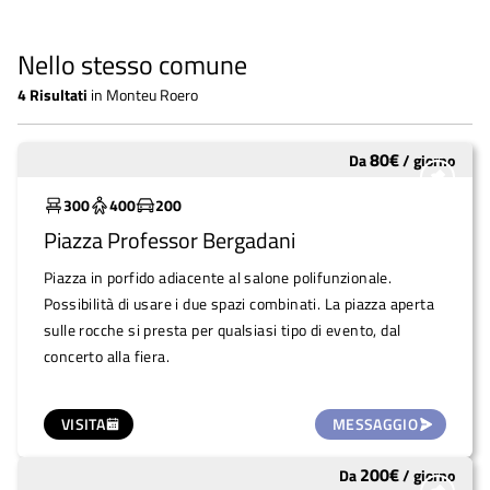
Nello stesso comune
4
Risultati
in
Monteu Roero
80
€
Da
/
giorno
Molto utilizzato
300
400
200
Piazza Professor Bergadani
Piazza in porfido adiacente al salone polifunzionale.
Possibilità di usare i due spazi combinati. La piazza aperta
sulle rocche si presta per qualsiasi tipo di evento, dal
concerto alla fiera.
VISITA
MESSAGGIO
200
€
Da
/
giorno
Molto utilizzato