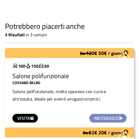
Potrebbero piacerti anche
3
Risultati
in
3 comuni
130
€
50
€
Da
/
giorno
Sottoutilizzato
100
150
30
Salone polifunzionale
COSSANO BELBO
Salone polifunzionale, molto spazioso con cucina
attrezzata. Ideale per eventi enogastronomici.
VISITA
MESSAGGIO
52
€
20
€
Da
/
giorno
Molto utilizzato