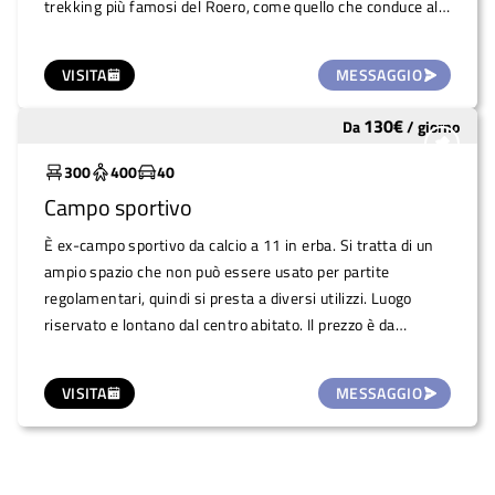
trekking più famosi del Roero, come quello che conduce alla
fossa dei cinghiali. Vi sono una serie di tavoli e panche in
pietra. Possibilità di uso esclusivo con taraffario da
VISITA
MESSAGGIO
concordare in base all'evento (e che verrà devoluto
all'associazione locale degli alpini).
130
€
Da
/
giorno
Sottoutilizzato
300
400
40
Campo sportivo
È ex-campo sportivo da calcio a 11 in erba. Si tratta di un
ampio spazio che non può essere usato per partite
regolamentari, quindi si presta a diversi utilizzi. Luogo
riservato e lontano dal centro abitato. Il prezzo è da
stabilire in base all'evento organizzato. Spazio preposto dal
comune come atterraggio elicottero di emergenza
VISITA
MESSAGGIO
(elisoccorso).