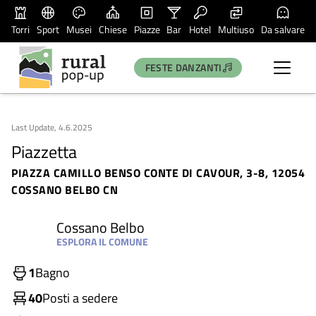
Torri
Sport
Musei
Chiese
Piazze
Bar
Hotel
Multiuso
Da salvare
FESTE DANZANTI
Last Update, 4.6.2025
Piazzetta
PIAZZA CAMILLO BENSO CONTE DI CAVOUR, 3-8, 12054
COSSANO BELBO CN
Cossano Belbo
ESPLORA IL COMUNE
1
Bagno
40
Posti a sedere