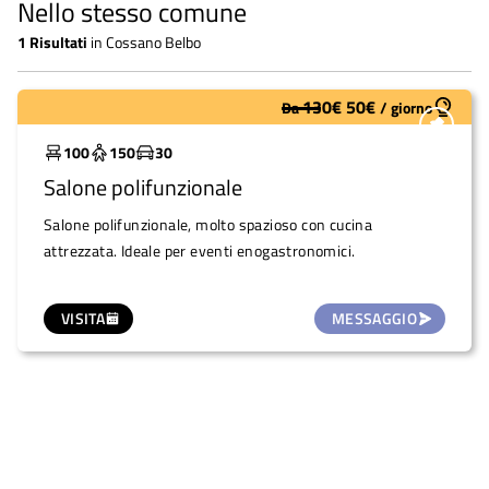
Nello stesso comune
1
Risultati
in
Cossano Belbo
130
€
50
€
Da
/
giorno
Sottoutilizzato
100
150
30
Salone polifunzionale
Salone polifunzionale, molto spazioso con cucina
attrezzata. Ideale per eventi enogastronomici.
VISITA
MESSAGGIO