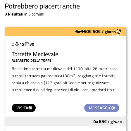
Potrebbero piacerti anche
3
Risultati
in
3 comuni
150
€
50
€
Da
/
giorno
Molto utilizzato
0
15
30
Torretta Medievale
ALBARETTO DELLA TORRE
Bellissima torretta medievale del 1100, alta 28 metri con
piccola terrazza panoramica (30m2) raggiungibile tramite
scala a chiocciola (112 gradini). Ideale per organizzare
piccoli eventi quali degustazioni di vini locali prodotti tipici,
merende, piccoli concertini e/o visite guidate (capienza di
max 15 persone alla volta).
VISITA
MESSAGGIO
65
€
Da
/
giorno
Molto utilizzato