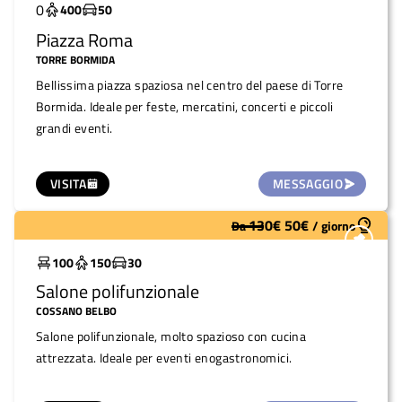
0
400
50
Piazza Roma
TORRE BORMIDA
Bellissima piazza spaziosa nel centro del paese di Torre
Bormida. Ideale per feste, mercatini, concerti e piccoli
grandi eventi.
VISITA
MESSAGGIO
130
€
50
€
Da
/
giorno
Sottoutilizzato
100
150
30
Salone polifunzionale
COSSANO BELBO
Salone polifunzionale, molto spazioso con cucina
attrezzata. Ideale per eventi enogastronomici.