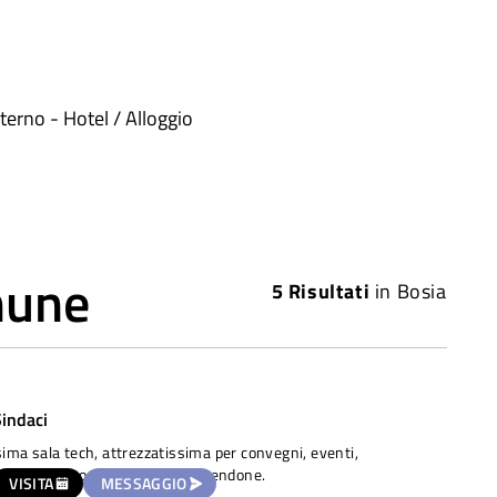
terno - Hotel / Alloggio
mune
5
Risultati
in
Bosia
Sindaci
sima sala tech, attrezzatissima per convegni, eventi,
ti. Spazio/cortile esterno con tendone.
VISITA
MESSAGGIO