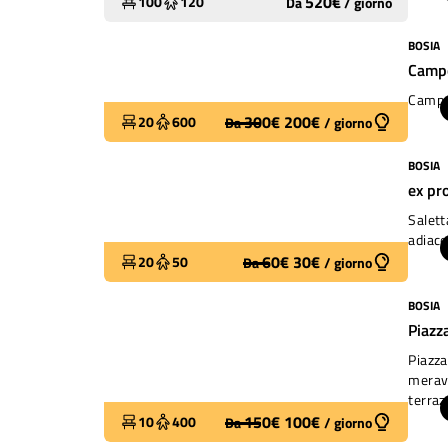
520
€
100
120
Da
/
giorno
BOSIA
Molto utilizzato
Campo
Campo 
300
€
200
€
20
600
Da
/
giorno
BOSIA
Molto utilizzato
ex pr
Salett
adiace
60
€
30
€
20
50
Da
/
giorno
BOSIA
Molto utilizzato
Piazz
Piazza
meravi
terraz
150
€
100
€
10
400
Da
/
giorno