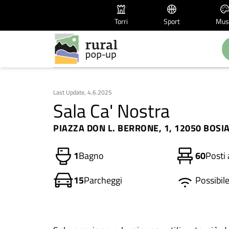
Torri
Sport
Mus
Last Update, 4.6.2025
Sala Ca' Nostra
PIAZZA DON L. BERRONE, 1, 12050 BOSIA
1
Bagno
60
Posti
15
Parcheggi
Possibil