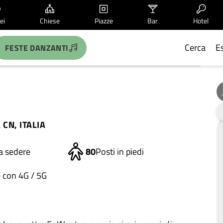
ei
Chiese
Piazze
Bar
Hotel
Cerca
E
FESTE DANZANTI
 CN, ITALIA
 a sedere
80
Posti in piedi
e con 4G / 5G