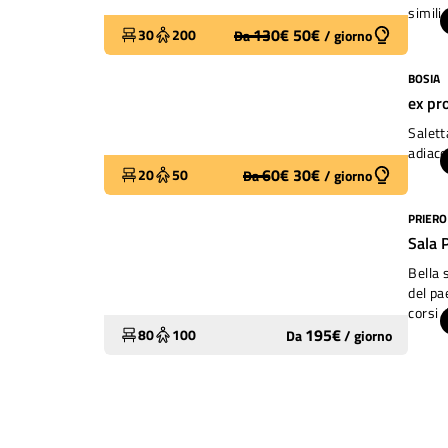
simili.
130
€
50
€
30
200
Da
/
giorno
BOSIA
Molto utilizzato
ex pr
Salett
adiace
60
€
30
€
20
50
Da
/
giorno
PRIERO
Molto utilizzato
Sala 
Bella 
del pa
corsi d
195
€
80
100
Da
/
giorno