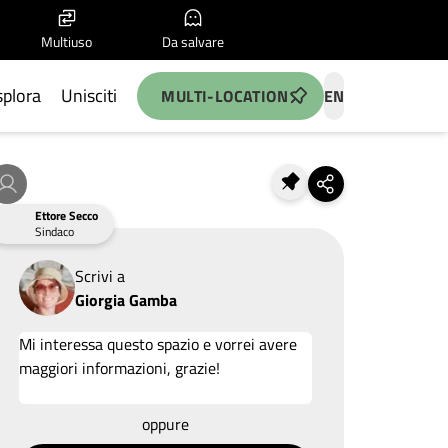
Multiuso
Da salvare
splora
Unisciti
MULTI-LOCATION
EN
Ettore Secco
Sindaco
Scrivi a
Giorgia Gamba
Allega un'idea
oppure