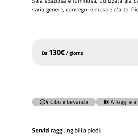
Sala spaziosa e luminosa, utilizzata già d
vario genere, convegni e mostre d'arte. Pic
130
€
Da
/
giorno
+
−
4
Cibo e bevande
Alloggi e a
Servizi
raggiungibili a piedi
: