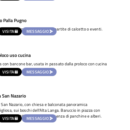
 Palla Pugno
Palla Pugno anche ideale per partite di calcetto o eventi.
VISITA
MESSAGGIO
oloco uso cucina
a con bancone bar, usata in passato dalla proloco con cucina
nte.
VISITA
MESSAGGIO
a San Nazario
 San Nazario, con chiesa e balconata panoramica
gliosa, sui boschi dell'Alta Langa. Baruccio in piazza con
zino (orari: 10/13; 17/20). Presenza di panchine e alberi.
VISITA
MESSAGGIO