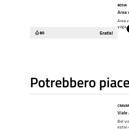
BOSIA
Sottoutilizzato
Area 
Area v
yoga, l
Gratis!
80
Potrebbero piace
CRAVA
Sottoutilizzato
Viale
Bel vi
estivi