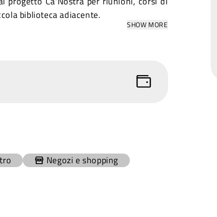
al progetto Ca'Nostra per riunioni, corsi di
cola biblioteca adiacente.
SHOW MORE
ltro
Negozi e shopping