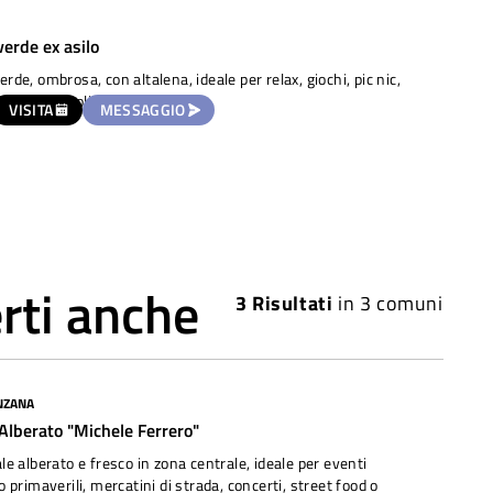
verde ex asilo
erde, ombrosa, con altalena, ideale per relax, giochi, pic nic,
ettura, piccoli eventi.
VISITA
MESSAGGIO
rti anche
3
Risultati
in
3 comuni
NZANA
 Alberato "Michele Ferrero"
ale alberato e fresco in zona centrale, ideale per eventi
 o primaverili, mercatini di strada, concerti, street food o