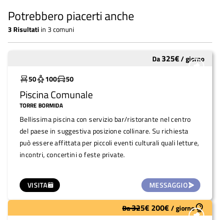
Potrebbero piacerti anche
3
Risultati
in
3 comuni
325
€
Da
/
giorno
Molto utilizzato
50
100
50
Piscina Comunale
TORRE BORMIDA
Bellissima piscina con servizio bar/ristorante nel centro
del paese in suggestiva posizione collinare. Su richiesta
può essere affittata per piccoli eventi culturali quali letture,
incontri, concertini o feste private.
VISITA
MESSAGGIO
325
€
200
€
Da
/
giorno
Molto utilizzato