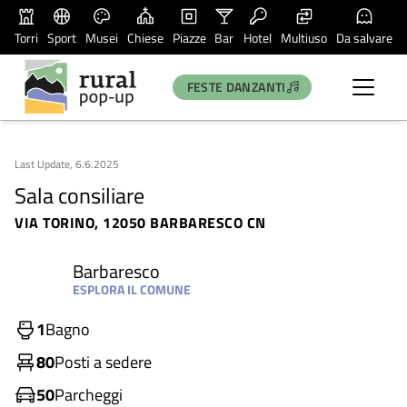
Torri
Sport
Musei
Chiese
Piazze
Bar
Hotel
Multiuso
Da salvare
FESTE DANZANTI
Last Update, 6.6.2025
Sala consiliare
VIA TORINO, 12050 BARBARESCO CN
Barbaresco
ESPLORA IL COMUNE
1
Bagno
80
Posti a sedere
50
Parcheggi