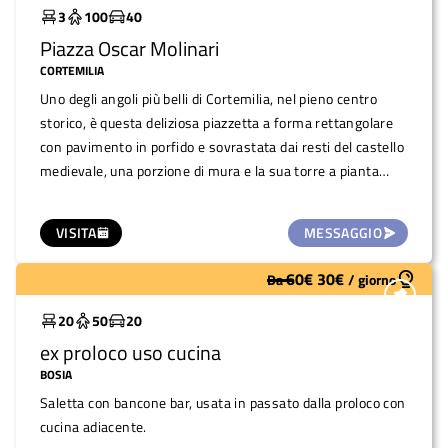
3
100
40
Piazza Oscar Molinari
CORTEMILIA
Uno degli angoli più belli di Cortemilia, nel pieno centro
storico, è questa deliziosa piazzetta a forma rettangolare
con pavimento in porfido e sovrastata dai resti del castello
medievale, una porzione di mura e la sua torre a pianta
circolare. La piazza diventa quindi luogo ideale per incontri,
piccoli eventi come concertini, proiezioni, congressi.
VISITA
MESSAGGIO
60
€
30
€
Da
/
giorno
Molto utilizzato
20
50
20
ex proloco uso cucina
BOSIA
Saletta con bancone bar, usata in passato dalla proloco con
cucina adiacente.