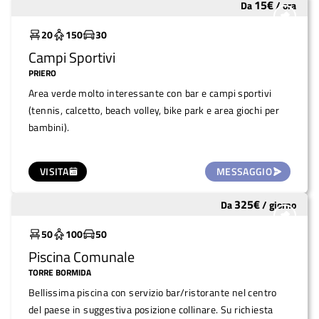
15
€
Da
/
ora
Molto utilizzato
20
150
30
Campi Sportivi
PRIERO
Area verde molto interessante con bar e campi sportivi
(tennis, calcetto, beach volley, bike park e area giochi per
bambini).
VISITA
MESSAGGIO
325
€
Da
/
giorno
Molto utilizzato
50
100
50
Piscina Comunale
TORRE BORMIDA
Bellissima piscina con servizio bar/ristorante nel centro
del paese in suggestiva posizione collinare. Su richiesta