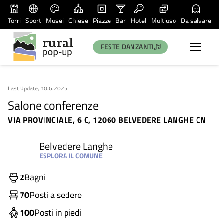
Torri
Sport
Musei
Chiese
Piazze
Bar
Hotel
Multiuso
Da salvare
FESTE DANZANTI
Last Update, 10.6.2025
Salone conferenze
VIA PROVINCIALE, 6 C, 12060 BELVEDERE LANGHE CN
Belvedere Langhe
ESPLORA IL COMUNE
2
Bagni
70
Posti a sedere
100
Posti in piedi