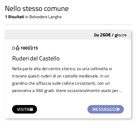
Nello stesso comune
1
Risultati
in
Belvedere Langhe
260
€
Da
/
giorno
Sottoutilizzato
0
100
15
Ruderi del Castello
Nella parte alta del centro storico, su una collinetta si
trovano questi ruderi di un castello medievale, in un
giardino che affaccia sulle colline circostanti, con un
panorama a 360 gradi. Viene occasionalmente usato per
rinfreschi e foto di matrimoni.
VISITA
MESSAGGIO