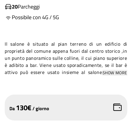
20
Parcheggi
Possibile con 4G / 5G
Il salone è situato al pian terreno di un edificio di
proprietà del comune appena fuori dal centro storico ,in
un punto panoramico sulle colline, il cui piano superiore
è adibito a bar. Viene usato sporadicamente, se il bar è
attivo può essere usato insieme al salone. Un ampio
SHOW MORE
parcheggio adiacente alla struttura facilita l'arrivo di
numerose auto.
130
€
Da
/
giorno