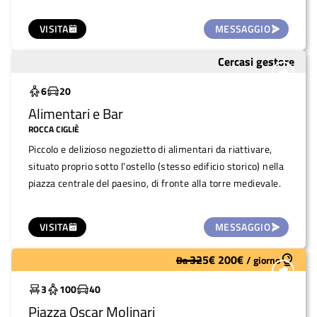
VISITA
MESSAGGIO
Cercasi gestore
Da recuperare
6
20
Alimentari e Bar
ROCCA CIGLIÈ
Piccolo e delizioso negozietto di alimentari da riattivare,
situato proprio sotto l'ostello (stesso edificio storico) nella
piazza centrale del paesino, di fronte alla torre medievale.
VISITA
MESSAGGIO
325
€
200
€
Da
/
giorno
Molto utilizzato
3
100
40
Piazza Oscar Molinari