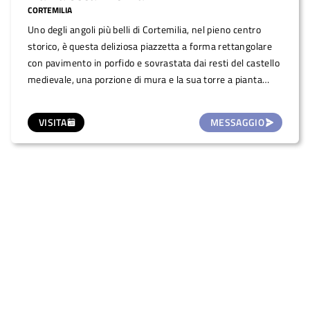
CORTEMILIA
Uno degli angoli più belli di Cortemilia, nel pieno centro
storico, è questa deliziosa piazzetta a forma rettangolare
con pavimento in porfido e sovrastata dai resti del castello
medievale, una porzione di mura e la sua torre a pianta
circolare. La piazza diventa quindi luogo ideale per incontri,
piccoli eventi come concertini, proiezioni, congressi.
VISITA
MESSAGGIO