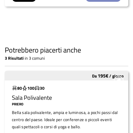
Potrebbero piacerti anche
3
Risultati
in
3 comuni
195
€
Da
/
giorno
Molto utilizzato
80
100
30
Sala Polivalente
PRIERO
Bella sala polivalente, ampia e luminosa, a pochi passi dal
centro del paese. Ideale per conferenze o piccoli eventi
quali spettacoli o corsi di yoga e ballo.