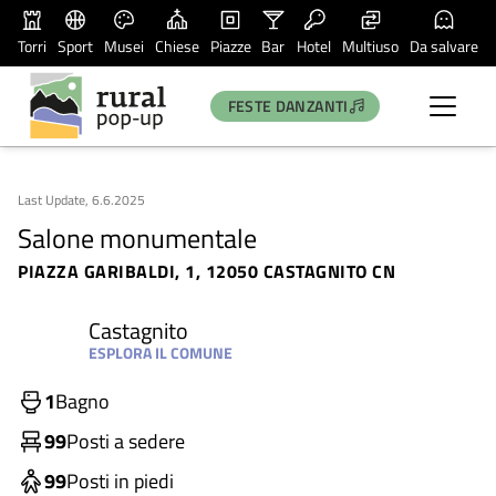
Torri
Sport
Musei
Chiese
Piazze
Bar
Hotel
Multiuso
Da salvare
FESTE DANZANTI
Last Update, 6.6.2025
Salone monumentale
PIAZZA GARIBALDI, 1, 12050 CASTAGNITO CN
Castagnito
ESPLORA IL COMUNE
1
Bagno
99
Posti a sedere
99
Posti in piedi