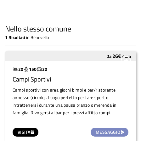
Nello stesso comune
1
Risultati
in
Benevello
26
€
Da
/
ora
Molto utilizzato
20
150
20
Campi Sportivi
Campi sportivi con area giochi bimbi e bar/ristorante
annesso (circolo). Luogo perfetto per fare sport o
intrattenersi durante una pausa pranzo o merenda in
famiglia. Rivolgersi al bar per i prezzi affitto campi.
VISITA
MESSAGGIO