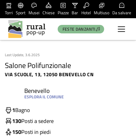
Torri
Sport
Musei
Chiese
Piazze
Bar
Hotel
Multiuso
Da salvare
FESTE DANZANTI
Last Update, 3.6.2025
Salone Polifunzionale
VIA SCUOLE, 13, 12050 BENEVELLO CN
Benevello
ESPLORA IL COMUNE
1
Bagno
130
Posti a sedere
150
Posti in piedi