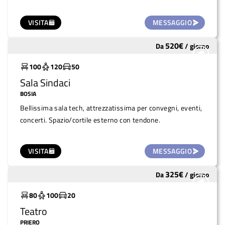
VISITA
MESSAGGIO
520
€
Da
/
giorno
Molto utilizzato
100
120
50
Sala Sindaci
BOSIA
Bellissima sala tech, attrezzatissima per convegni, eventi,
concerti. Spazio/cortile esterno con tendone.
VISITA
MESSAGGIO
325
€
Da
/
giorno
Molto utilizzato
80
100
20
Teatro
PRIERO