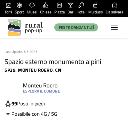
Torri
Sport
Musei
Chiese
Piazze
Bar
Hotel
Multiuso
Da salvare
FESTE DANZANTI
Last Update, 6.6.2025
Spazio esterno monumento alpini
SP29, MONTEU ROERO, CN
Monteu Roero
ESPLORA IL COMUNE
99
Posti in piedi
Possibile con 4G / 5G