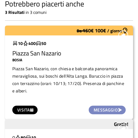
Potrebbero piacerti anche
3
Risultati
in
3 comuni
150
€
100
€
Da
/
giorno
Molto utilizzato
10
400
50
Piazza San Nazario
BOSIA
Piazza San Nazario, con chiesa e balconata panoramica
meravigliosa, sui boschi dell'Alta Langa. Baruccio in piazza
con terrazzino (orari: 10/13; 17/20). Presenza di panchine
e alberi.
VISITA
MESSAGGIO
Gratis!
Sottoutilizzato
0
80
10