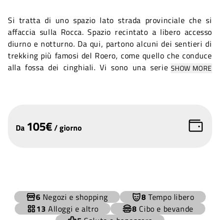
Si tratta di uno spazio lato strada provinciale che si
affaccia sulla Rocca. Spazio recintato a libero accesso
diurno e notturno. Da qui, partono alcuni dei sentieri di
trekking più famosi del Roero, come quello che conduce
alla fossa dei cinghiali. Vi sono una serie di tavoli e
SHOW MORE
panche in pietra. Possibilità di uso esclusivo con
taraffario da concordare in base all'evento (e che verrà
devoluto all'associazione locale degli alpini).
105
€
Da
/
giorno
+
6
Negozi e shopping
8
Tempo libero
−
13
Alloggi e altro
8
Cibo e bevande