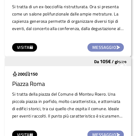
Si tratta di un ex-bocciofila ristrutturata. Ora si presenta
come un salone polifunzionale dalle ampie metrature. La
capienza generosa permette di organizzare diversi tipi di
eventi, dal concerto alla conferenza, dalla degustazione alla
festa. Alla sala, che misura circa 230 mq, si aggiunge una
sala adiacente più piccola di 60 mq, dove si trova anche un
VISITA
MESSAGGIO
frigo per conservare i cibi.
105
€
Da
/
giorno
Sottoutilizzato
200
150
Piazza Roma
Si tratta della piazza del Comune di Monteu Roero. Una
piccola piazza in porfido, molto caratteristica, e attorniata
di edifici storici, tra cui quello che ospita il comune. Ideale
per eventi raccolti. Il punto più caratteristico è sicuramente
il grosso porticato (c'è anche una fontanella) che può
servire come copertura in caso di maltempo. La vicinanza
VISITA
MESSAGGIO