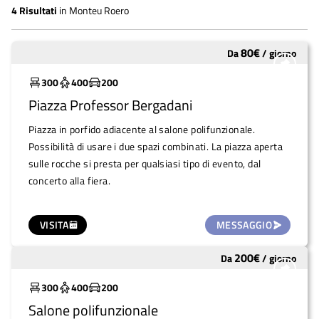
4
Risultati
in
Monteu Roero
80
€
Da
/
giorno
Molto utilizzato
300
400
200
Piazza Professor Bergadani
Piazza in porfido adiacente al salone polifunzionale.
Possibilità di usare i due spazi combinati. La piazza aperta
sulle rocche si presta per qualsiasi tipo di evento, dal
concerto alla fiera.
VISITA
MESSAGGIO
200
€
Da
/
giorno
Molto utilizzato
300
400
200
Salone polifunzionale