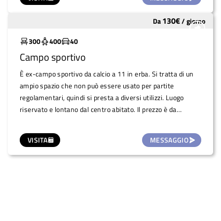
alla strada provinciale può necessitare di dover chiudere la
piazza.
130
€
Da
/
giorno
Sottoutilizzato
300
400
40
Campo sportivo
È ex-campo sportivo da calcio a 11 in erba. Si tratta di un
ampio spazio che non può essere usato per partite
regolamentari, quindi si presta a diversi utilizzi. Luogo
riservato e lontano dal centro abitato. Il prezzo è da
stabilire in base all'evento organizzato. Spazio preposto dal
comune come atterraggio elicottero di emergenza
VISITA
MESSAGGIO
(elisoccorso).